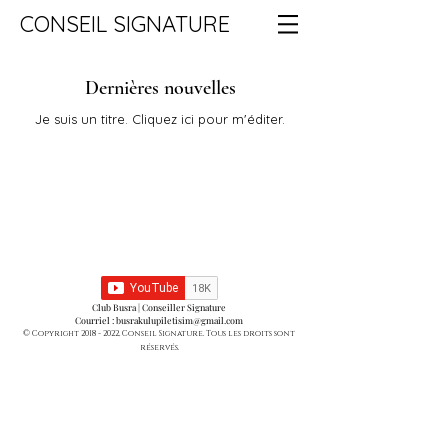
CONSEIL SIGNATURE
Dernières nouvelles
Je suis un titre. ​Cliquez ici pour m'éditer.
Club Busra | Conseiller Signature
Courriel :
busrakulupiletisim@gmail.com
© Copyright
2018 - 2022
, Conseil Signature. Tous les droits sont
réservés.