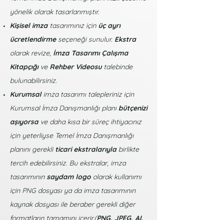
yönelik olarak tasarlanmıştır.
Kişisel imza
tasarımınız için
üç ayrı
ücretlendirme
seçeneği sunulur.
Ekstra
olarak revize,
İmza Tasarımı Çalışma
Kitapçığı
ve
Rehber Videosu
talebinde
bulunabilirsiniz.
Kurumsal
imza tasarımı talepleriniz için
Kurumsal İmza Danışmanlığı planı
bütçenizi
aşıyorsa
ve daha kısa bir süreç ihtiyacınız
için yeterliyse Temel İmza Danışmanlığı
planını gerekli
ticari ekstralarıyla
birlikte
tercih edebilirsiniz. Bu ekstralar, imza
tasarımının
saydam logo
olarak kullanımı
için PNG dosyası ya da imza tasarımının
kaynak dosyası ile beraber gerekli diğer
formatların tamamını içerir.(
PNG, JPEG, AI,