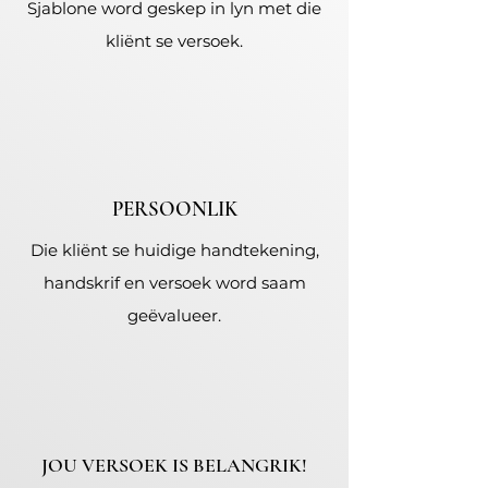
Sjablone word geskep in lyn met die
kliënt se versoek.
PERSOONLIK
Die kliënt se huidige handtekening,
handskrif en versoek word saam
geëvalueer.
JOU VERSOEK IS BELANGRIK!