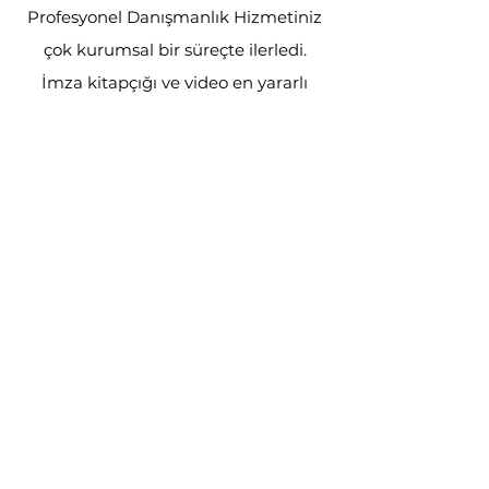
Profesyonel Danışmanlık Hizmetiniz
çok kurumsal bir süreçte ilerledi.
İmza kitapçığı ve video en yararlı
kısımlarıydı. Video'da yazım
karakterini göstermeniz bizlerin
gelişimi açısından önemliydi.
Teşekkür ederim.
S*** C*** / Yönetici
"Süreç çok hızlı ve kaliteli işledi. Hem
imza tasarımım hem paraf
tasarımım hem de hazırlanan
kitapçık ve video özenle teslim edildi.