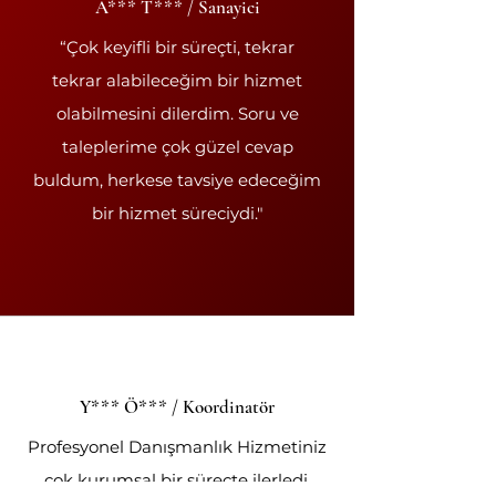
A*** T*** / Sanayici
“Çok keyifli bir süreçti, tekrar
tekrar alabileceğim bir hizmet
olabilmesini dilerdim. Soru ve
taleplerime çok güzel cevap
buldum, herkese tavsiye edeceğim
bir hizmet süreciydi."
Y*** Ö*** / Koordinatör
Profesyonel Danışmanlık Hizmetiniz
çok kurumsal bir süreçte ilerledi.