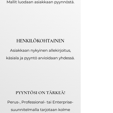
Mallit luodaan asiakkaan pyynnöstä.
HENKILÖKOHTAINEN
Asiakkaan nykyinen allekirjoitus,
käsiala ja pyyntö arvioidaan yhdessä.
PYYNTÖSI ON TÄRKEÄ!
Perus-, Professional- tai Enterprise-
suunnitelmalla tarjotaan kolme