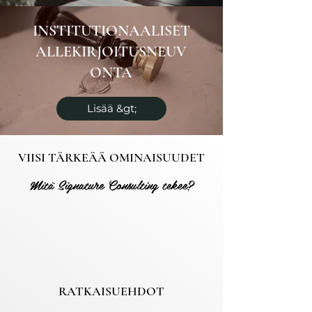
INSTITUTIONAALISET
ALLEKIRJOITUSNEUV
ONTA
Lisää &gt;
VIISI TÄRKEÄÄ OMINAISUUDET
Mitä Signature Consulting tekee?
RATKAISUEHDOT